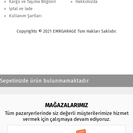
Kargo ve Taşıma Bilgileri
Hakkımızda
İptal ve İade
Kullanım Şartları
Copyrights © 2021 EMRGARAGE Tüm Hakları Saklıdır.
multimedya
, double teyp, android ekran, navigasyon, navimex, navix,
frox, multi medya,
audi multimedya
, a3, citroen, fiat, ford, kia, seat,
bmv, f30, e36,
multimedya ekranl
ar
Sepetinizde ürün bulunmamaktadır
MAĞAZALARIMIZ
Tüm pazaryerlerinde siz değerli müşterilerimize hizmet
vermek için çalışmaya devam ediyoruz.