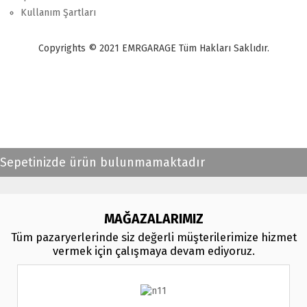
Kullanım Şartları
Copyrights © 2021 EMRGARAGE Tüm Hakları Saklıdır.
multimedya
, double teyp, android ekran, navigasyon, navimex, navix,
frox, multi medya,
audi multimedya
, a3, citroen, fiat, ford, kia, seat,
bmv, f30, e36,
multimedya ekranl
ar
Sepetinizde ürün bulunmamaktadır
MAĞAZALARIMIZ
Tüm pazaryerlerinde siz değerli müşterilerimize hizmet
vermek için çalışmaya devam ediyoruz.