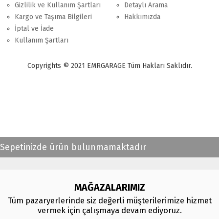
Gizlilik ve Kullanım Şartları
Detaylı Arama
Kargo ve Taşıma Bilgileri
Hakkımızda
İptal ve İade
Kullanım Şartları
Copyrights © 2021 EMRGARAGE Tüm Hakları Saklıdır.
multimedya
, double teyp, android ekran, navigasyon, navimex, navix,
frox, multi medya,
audi multimedya
, a3, citroen, fiat, ford, kia, seat,
bmv, f30, e36,
multimedya ekranl
ar
Sepetinizde ürün bulunmamaktadır
MAĞAZALARIMIZ
Tüm pazaryerlerinde siz değerli müşterilerimize hizmet
vermek için çalışmaya devam ediyoruz.